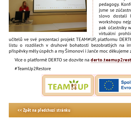
pedagogy. Konf
jsme se zúčastni
slovo dostali
workshopu nejpr
pak účastníky 
virtuální proh
učitelů ve své prezentaci projekt TEAM#UP, platformu DERTO,
listu o rozdílech v druhové bohatosti bezobratlých na i
příspěvky měly úspěch a my Šimonovi i Janče moc děkujeme za
Více o platformě DERTO se dozvíte na
derto.teamup2rest
#TeamUp2Restore
<< Zpět na předchozí stránku