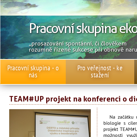
Pracovní skupina ek
„prosazování spontánní, či člověkem
rozumně řízené sukcese při obnově nar
Pracovní skupina - o
Pro veřejnost - ke
nás
stažení
TEAM#UP projekt na konferenci o di
Na začátku 
biologie s cíl
projekt TEAM#U
možnosti využi