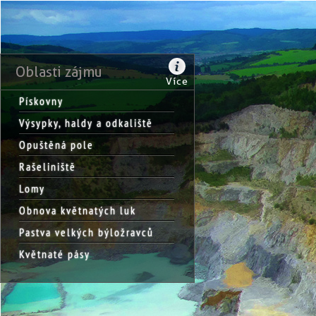
Oblasti zájmu
Více
Pískovny
Výsypky, haldy a odkaliště
Opuštěná pole
Rašeliniště
Lomy
Obnova květnatých luk
Pastva velkých býložravců
Květnaté pásy